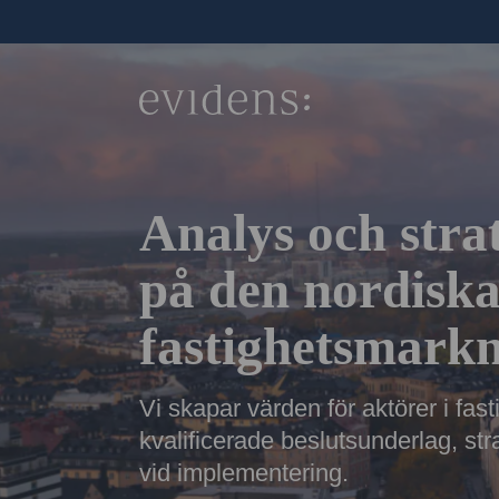
Analys och stra
på den nordisk
fastighetsmark
Vi skapar värden för aktörer i f
kvalificerade beslutsunderlag, st
vid implementering.