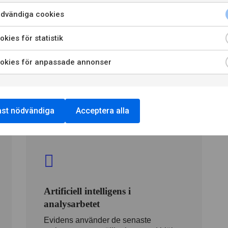
Verksamhetsutveckling
dvändiga cookies
För att förändring ska kunna ske krävs
kies för statistik
en robust grund. Vi hjälper dig att få
alla involverade i processen att rikta
blicken och stegen åt samma håll.
okies för anpassade annonser
st nödvändiga
Acceptera alla
Artificiell intelligens i
analysarbetet
Evidens använder de senaste