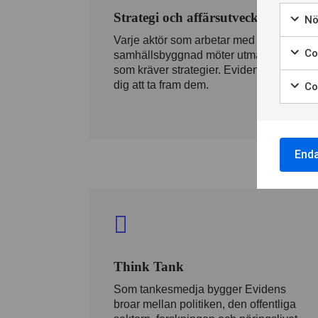
Strategi och affärsutveckling
Nö
Varje aktör som arbetar med
Coo
samhällsbyggnad möter utmaningar
som kräver strategier. Evidens hjälper
dig att ta fram dem.
Co
Enda
Think Tank
Som tankesmedja bygger Evidens
broar mellan politiken, den offentliga