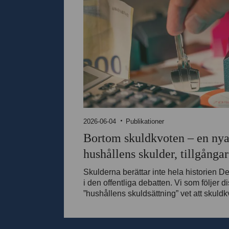
2026-06-04
Publikationer
Bortom skuldkvoten – en nya
hushållens skulder, tillgånga
motståndskraft
Skulderna berättar inte hela historien Det
i den offentliga debatten. Vi som följer
”hushållens skuldsättning” vet att skuldk