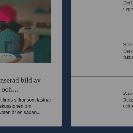
Det b
nypro
2025-
Det o
fakti
nserad bild av
r och
2025-
 finns siffror som fastnar
Rekor
och s
 diskussionen om
voten är en sådan....