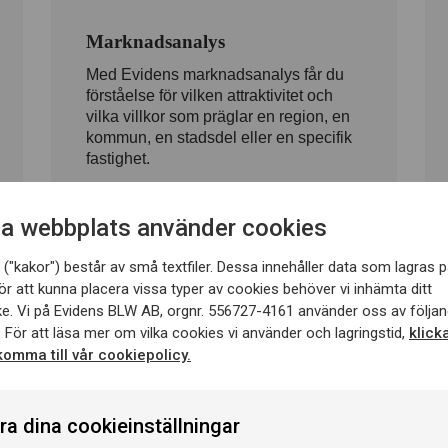
Marknadsanalys
Med Evidens marknadsanalys får du
förståelse för vilken attraktivitet och
vilka villkor som präglar en region, en
kommun, en stadsdel eller en specifik
fastighet.
a webbplats använder cookies
("kakor") består av små textfiler. Dessa innehåller data som lagras p
ör att kunna placera vissa typer av cookies behöver vi inhämta ditt
e. Vi på Evidens BLW AB, orgnr. 556727-4161 använder oss av följan
 För att läsa mer om vilka cookies vi använder och lagringstid,
klick
 komma till vår cookiepolicy.
ra dina cookieinställningar