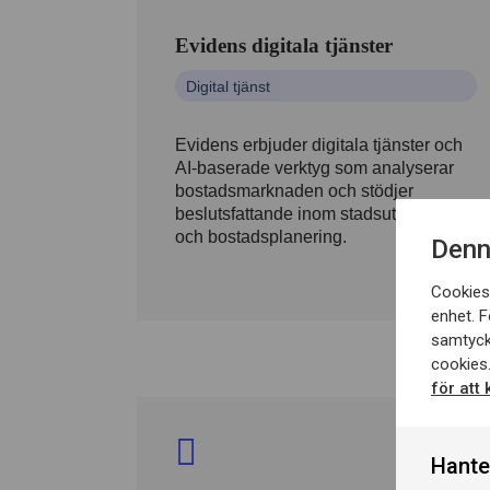
Evidens digitala tjänster
Digital tjänst
Evidens erbjuder digitala tjänster och
AI-baserade verktyg som analyserar
bostadsmarknaden och stödjer
beslutsfattande inom stadsutveckling
och bostadsplanering.
Denn
Cookies 
enhet. F
samtyck
cookies.
för att
Hante