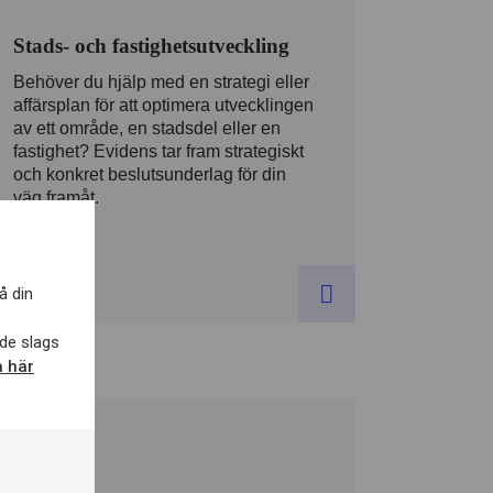
Stads- och fastighetsutveckling
Behöver du hjälp med en strategi eller
affärsplan för att optimera utvecklingen
av ett område, en stadsdel eller en
fastighet? Evidens tar fram strategiskt
och konkret beslutsunderlag för din
väg framåt.
å din
de slags
a här