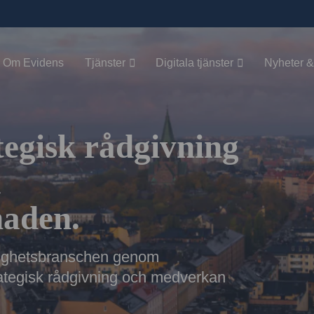
Om Evidens
Tjänster
Digitala tjänster
Nyheter &
tegisk rådgivning
a
naden.
astighetsbranschen genom
rategisk rådgivning och medverkan