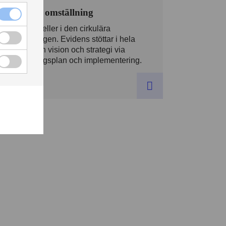
Cirkulär omställning
Affärsmodeller i den cirkulära
omställningen. Evidens stöttar i hela
kedjan från vision och strategi via
omställningsplan och implementering.