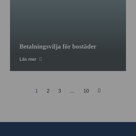
Betalningsvilja för bostäder
Läs mer
1
2
3
…
10