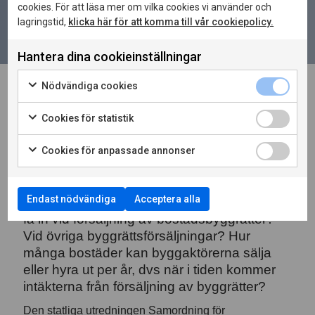
cookies. För att läsa mer om vilka cookies vi använder och
lagringstid,
klicka här för att komma till vår cookiepolicy.
Hantera dina cookieinställningar
Nödvändiga cookies
I Ystad står kommunen i begrepp att
Cookies för statistik
utveckla Hamnstaden med 1.500 bostäder
samt lokaler för verksamheter och service.
Cookies för anpassade annonser
Försäljning av byggrätter kommer ge
kommunen intäkter, men täcker de
Endast nödvändiga
Acceptera alla
kostnaderna? Hur mycket kan kommunen
få in vid försäljning av bostadsbyggrätter?
Vid övriga byggrättsförsäljningar? Hur
många bostäder kan byggaktörerna sälja
eller hyra ut per år, dvs när i tiden kommer
intäkterna från försäljning av byggrätter?
Den statliga utredningen Samordning för