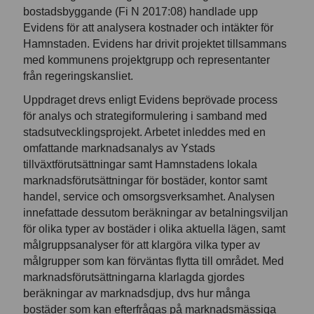
bostadsbyggande (Fi N 2017:08) handlade upp
Evidens för att analysera kostnader och intäkter för
Hamnstaden. Evidens har drivit projektet tillsammans
med kommunens projektgrupp och representanter
från regeringskansliet.
Uppdraget drevs enligt Evidens beprövade process
för analys och strategiformulering i samband med
stadsutvecklingsprojekt. Arbetet inleddes med en
omfattande marknadsanalys av Ystads
tillväxtförutsättningar samt Hamnstadens lokala
marknadsförutsättningar för bostäder, kontor samt
handel, service och omsorgsverksamhet. Analysen
innefattade dessutom beräkningar av betalningsviljan
för olika typer av bostäder i olika aktuella lägen, samt
målgruppsanalyser för att klargöra vilka typer av
målgrupper som kan förväntas flytta till området. Med
marknadsförutsättningarna klarlagda gjordes
beräkningar av marknadsdjup, dvs hur många
bostäder som kan efterfrågas på marknadsmässiga