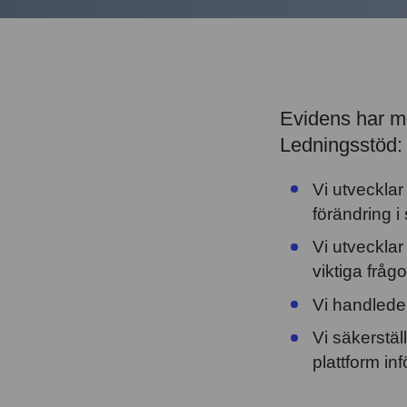
Evidens har m
Ledningsstöd:
Vi utveckla
förändring 
Vi utvecklar
viktiga frågo
Vi handlede
Vi säkerstä
plattform in