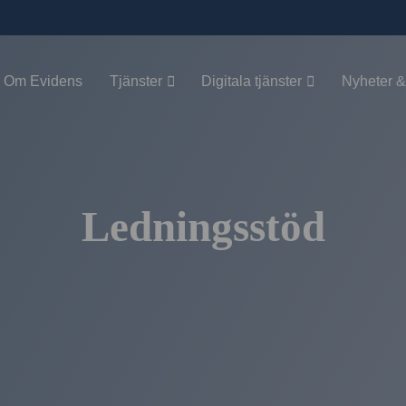
Om Evidens
Tjänster
Digitala tjänster
Nyheter &
Ledningsstöd