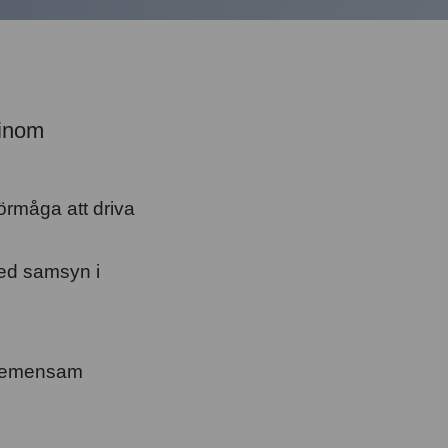
 inom
örmåga att driva
med samsyn i
n gemensam