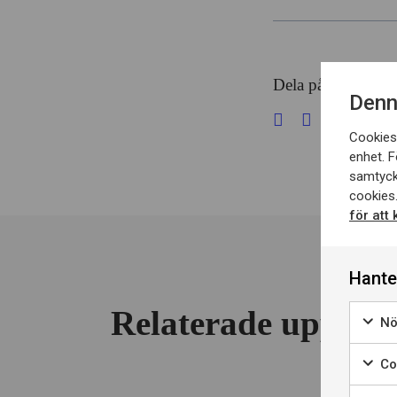
Dela på sociala me
Denn
Cookies 
enhet. F
samtyck
cookies.
för att
Hante
Relaterade uppdra
Nö
Coo