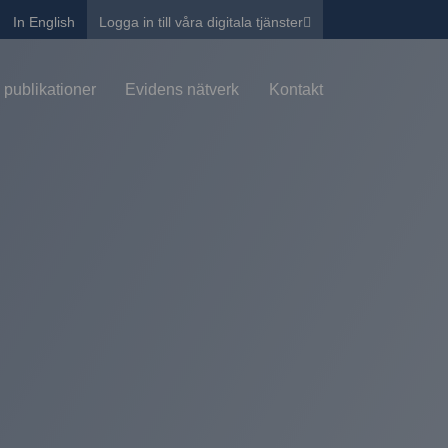
In English
Logga in till våra digitala tjänster
 publikationer
Evidens nätverk
Kontakt