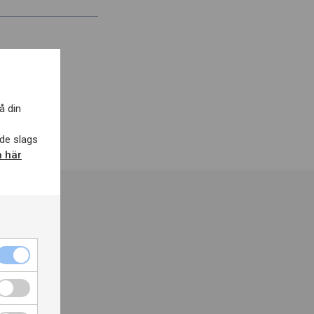
å din
de slags
a här