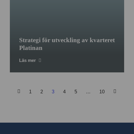
Strategi för utveckling av kvarteret
Platinan
Läs mer
1
2
3
4
5
…
10