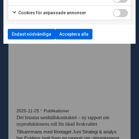
som fastnar i den offentliga debatten. Vi som följer
di...
Cookies för anpassade annonser
Endast nödvändiga
Acceptera alla
2025-11-25
Publikationer
Det brustna samhällskontraktet – ny rapport om
nyproduktionens roll för ökad livskvalitet
Tillsammans med företaget Juni Strategi & analys
har Evidens tagit fram en rapport om utmaningarna