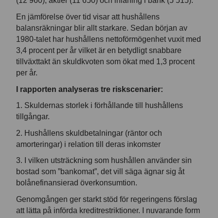
(12 960), aktier (11 650) och inlåning i bank (5 515).
En jämförelse över tid visar att hushållens
balansräkningar blir allt starkare. Sedan början av
1980-talet har hushållens nettoförmögenhet vuxit med
3,4 procent per år vilket är en betydligt snabbare
tillväxttakt än skuldkvoten som ökat med 1,3 procent
per år.
I rapporten analyseras tre riskscenarier:
1. Skuldernas storlek i förhållande till hushållens
tillgångar.
2. Hushållens skuldbetalningar (räntor och
amorteringar) i relation till deras inkomster
3. I vilken utsträckning som hushållen använder sin
bostad som ”bankomat”, det vill säga ägnar sig åt
bolånefinansierad överkonsumtion.
Genomgången ger starkt stöd för regeringens förslag
att lätta på införda kreditrestriktioner. I nuvarande form