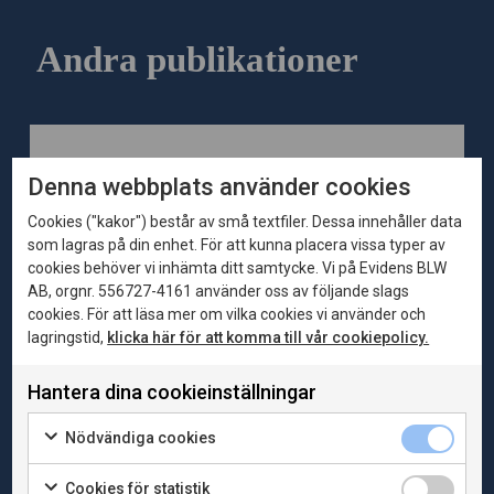
Andra publikationer
Denna webbplats använder cookies
Cookies ("kakor") består av små textfiler. Dessa innehåller data
som lagras på din enhet. För att kunna placera vissa typer av
cookies behöver vi inhämta ditt samtycke. Vi på Evidens BLW
AB, orgnr. 556727-4161 använder oss av följande slags
cookies. För att läsa mer om vilka cookies vi använder och
lagringstid,
klicka här för att komma till vår cookiepolicy.
Hantera dina cookieinställningar
2026-06-04
Publikationer
Bortom skuldkvoten – en nyanserad bild av
Nödvändiga cookies
hushållens skulder, tillgångar och motståndskraft
Skulderna berättar inte hela historien Det finns siffror
Cookies för statistik