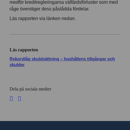
medför kreditregleringarna välfärdsförluster som med
råge överstiger dess påstådda fördelar.
Läs rapporten via länken nedan.
Läs rapporten
Rekordlåg skuldsättning – hushållens tillgångar och
skulder
Dela på sociala medier