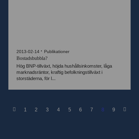
2013-02-14
Publikationer
Bostadsbubbla?
Hög BNP-tillväxt, höjda hushållsinkomster, låga
marknadsräntor, kraftig befolkningstillväxt i
storstäderna, för l...
1
2
3
4
5
6
7
8
9