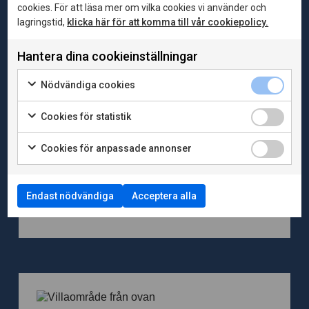
cookies. För att läsa mer om vilka cookies vi använder och
lagringstid,
klicka här för att komma till vår cookiepolicy.
Hantera dina cookieinställningar
Nödvändiga cookies
Cookies för statistik
2015-02-10
Publikationer
Cookies för anpassade annonser
Utan fungerande finansiering stannar
bostadsbyggandet
Den bostadspolitiska debatten präglas i dag av två
Endast nödvändiga
Acceptera alla
huvudsakliga problem. Det första problemet handlar
framför all...