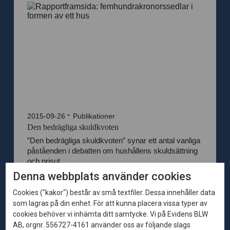
2015-09-26
Publikationer
Den bedrägliga skuldkvoten
”Den bedrägliga skuldkvoten” synar ett antal vanliga
påståenden i debatten om hushållens skuldsättning
och prisut...
Denna webbplats använder cookies
Cookies ("kakor") består av små textfiler. Dessa innehåller data
som lagras på din enhet. För att kunna placera vissa typer av
cookies behöver vi inhämta ditt samtycke. Vi på Evidens BLW
AB, orgnr. 556727-4161 använder oss av följande slags