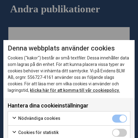
Andra publikationer
Denna webbplats använder cookies
Cookies ("kakor") består av små textfiler. Dessa innehåller data
som lagras på din enhet. För att kunna placera vissa typer av
cookies behöver vi inhämta ditt samtycke. Vi på Evidens BLW
AB, orgnr. 556727-4161 använder oss av följande slags
cookies. För att läsa mer om vilka cookies vi använder och
lagringstid,
klicka här för att komma till vår cookiepolicy.
2026-06-04
Publikationer
Hantera dina cookieinställningar
Bortom skuldkvoten – en nyanserad bild av
hushållens skulder, tillgångar och motståndskraft
Nödvändiga cookies
Skulderna berättar inte hela historien Det finns siffror
som fastnar i den offentliga debatten. Vi som följer
Cookies för statistik
di...