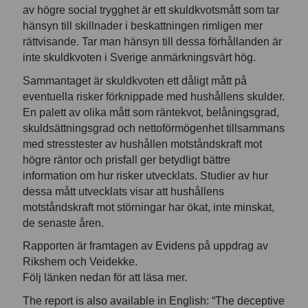
av högre social trygghet är ett skuldkvotsmått som tar
hänsyn till skillnader i beskattningen rimligen mer
rättvisande. Tar man hänsyn till dessa förhållanden är
inte skuldkvoten i Sverige anmärkningsvärt hög.
Sammantaget är skuldkvoten ett dåligt mått på
eventuella risker förknippade med hushållens skulder.
En palett av olika mått som räntekvot, belåningsgrad,
skuldsättningsgrad och nettoförmögenhet tillsammans
med stresstester av hushållen motståndskraft mot
högre räntor och prisfall ger betydligt bättre
information om hur risker utvecklats. Studier av hur
dessa mått utvecklats visar att hushållens
motståndskraft mot störningar har ökat, inte minskat,
de senaste åren.
Rapporten är framtagen av Evidens på uppdrag av
Rikshem och Veidekke.
Följ länken nedan för att läsa mer.
The report is also available in English: “The deceptive