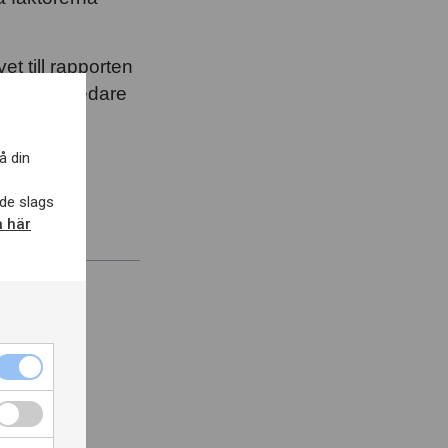
t till rapporten
ssen en bredare
ecklas de
å din
de slags
a här