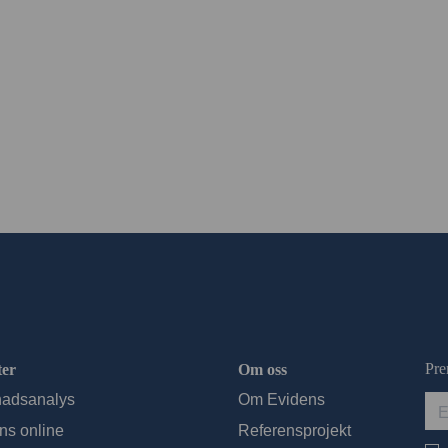
Pre
ter
Om oss
adsanalys
Om Evidens
ns online
Referensprojekt