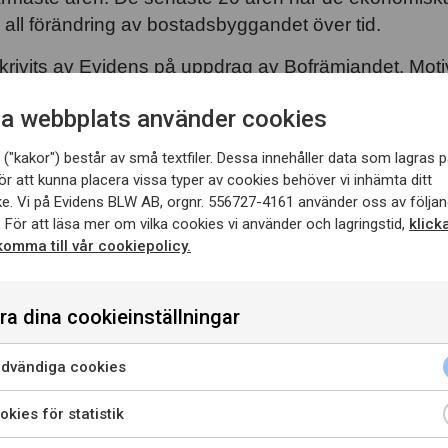
ip all förändring av bostadsbyggandet över tid.
rivits av Evidens på uppdrag av Bofrämjandet. Motive
tsfattare och andra aktörer i samhällsbyggnadsproce
a webbplats använder cookies
ad bild av hur bostadsbyggandet kan förväntas utv
("kakor") består av små textfiler. Dessa innehåller data som lagras p
ör att kunna placera vissa typer av cookies behöver vi inhämta ditt
rten.
e. Vi på Evidens BLW AB, orgnr. 556727-4161 använder oss av följan
 För att läsa mer om vilka cookies vi använder och lagringstid,
klick
 komma till vår cookiepolicy.
ra dina cookieinställningar
apporten här
Dela på sociala medier
dvändiga cookies
 demografi eller
kies för statistik