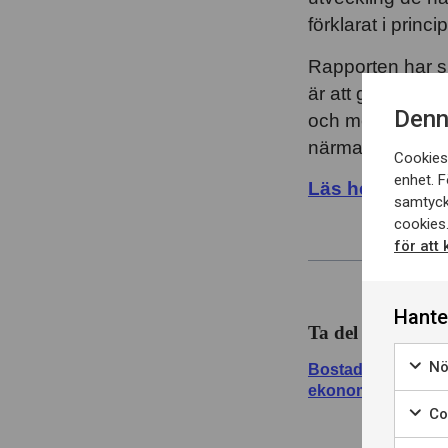
förklarat i princ
Rapporten har sk
är att ge beslu
Denn
och mer nyanser
närmaste åren.
Cookies 
enhet. F
Läs hela rappo
samtyck
cookies.
för att
Hante
Ta del av hela r
Nö
Bostadsbyggande –
ekonomi?
Coo