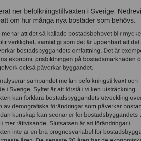
rat ner befolkningstillväxten i Sverige. Nedrev
debatt om hur många nya bostäder som behövs.
menar att det så kallade bostadsbehovet blir myck
ir verklighet, samtidigt som det är uppenbart att det f
erkar bostadsbyggandets omfattning. Det är exempelv
lens ekonomi, prisbildningen på bostadsmarknaden oc
regelverk också påverkar byggandet.
nalyserar sambandet mellan befolkningstillväxt och
i Sverige. Syftet är att förstå i vilken utsträckning
äxten kan förklara bostadsbyggandets utveckling över 
dan av demografiska förändringar som påverkar bost
dan kunskap kan scenarier för bostadsbyggandets u
i mer rättvisande. Slutsatsen är att förändringar i
äxten inte är en bra prognosvariabel för bostadsbygg
ärmaste åren. De senaste 20 åren har de ekonomiska