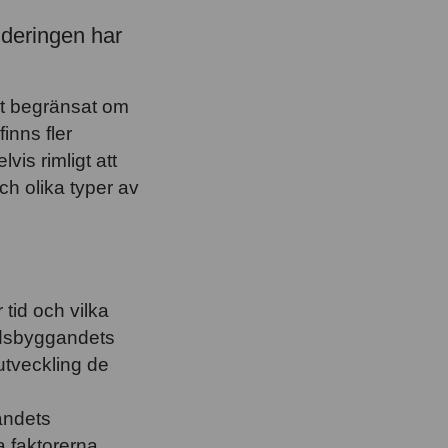
ideringen har
et begränsat om
inns fler
is rimligt att
h olika typer av
tid och vilka
adsbyggandets
tveckling de
andets
 faktorerna