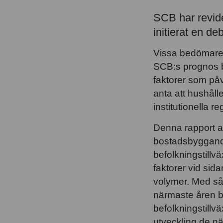
SCB har revide
initierat en 
Vissa bedömare 
SCB:s prognos bl
faktorer som påv
anta att hushål
institutionella 
Denna rapport a
bostadsbyggande 
befolkningstillv
faktorer vid si
volymer. Med så
närmaste åren bl
befolkningstillv
utveckling de n