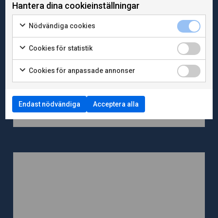
Hantera dina cookieinställningar
Nödvändiga cookies
Cookies för statistik
2025-11-25
Publikationer
Det brustna samhällskontraktet – ny rapport om
Cookies för anpassade annonser
nyproduktionens roll för ökad livskvalitet
Tillsammans med företaget Juni Strategi & analys
har Evidens tagit fram en rapport om utmaningarna
Endast nödvändiga
Acceptera alla
för den st...