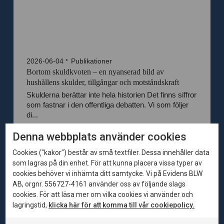
2026-06-04
Publikationer
Bortom skuldkvoten – en nyanserad bild av
hushållens skulder, tillgångar och motståndskraft
Skulderna berättar inte hela historien Det finns siffror
som fastnar i den offentliga debatten. Vi som följer
di...
Denna webbplats använder cookies
Cookies ("kakor") består av små textfiler. Dessa innehåller data
som lagras på din enhet. För att kunna placera vissa typer av
cookies behöver vi inhämta ditt samtycke. Vi på Evidens BLW
AB, orgnr. 556727-4161 använder oss av följande slags
cookies. För att läsa mer om vilka cookies vi använder och
lagringstid,
klicka här för att komma till vår cookiepolicy.