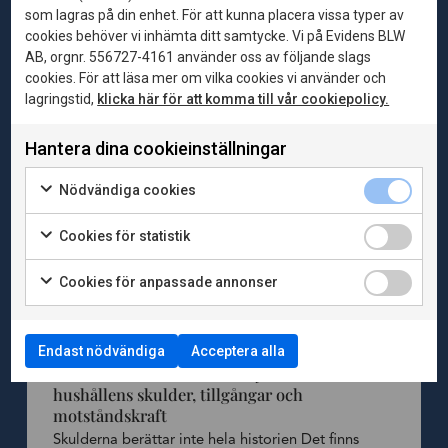
som lagras på din enhet. För att kunna placera vissa typer av
Andra publikationer
cookies behöver vi inhämta ditt samtycke. Vi på Evidens BLW
AB, orgnr. 556727-4161 använder oss av följande slags
cookies. För att läsa mer om vilka cookies vi använder och
lagringstid,
klicka här för att komma till vår cookiepolicy.
Hantera dina cookieinställningar
Nödvändiga cookies
Cookies för statistik
Cookies för anpassade annonser
Endast nödvändiga
Acceptera alla
2026-06-04
Publikationer
Bortom skuldkvoten – en nyanserad bild av
hushållens skulder, tillgångar och
motståndskraft
Skulderna berättar inte hela historien Det finns