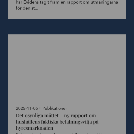
har Evidens tagit fram en rapport om utmaningarna
för den st...
2025-11-05
Publikationer
Det osynliga måttet – ny rapport om
hushållens faktiska betalningsvilja på
hyresmarknaden