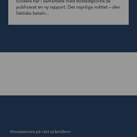
Evidens har i samarbete med Bostadspolitik.se
publicerat en ny rapport: Det osynliga måttet – den
faktiska betaln...
Prenumerera på vårt nyhetsbrev