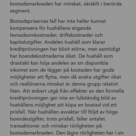
bostadsmarknaden har minskat, särskilt i berörda
segment.
Bostadsprisernas fall har inte heller kunnat
kompensera för hushållens stigande
levnadsomkostnader, driftskostnader och
kapitalutgifter. Andelen hushåll som klarar
kreditprövningen har blivit större, men samtidigt
har boendekostnaderna ökat. De hushåll som
drastiskt kan höja andelen av sin disponibla
inkomst som de lägger på bostaden har goda
möjligheter att flytta, men då andra utgifter ökat
och reallönerna minskat är denna grupp relativt
liten. Att enbart utgå från effekter av den formella
kreditprövningen ger inte en fullständig bild av
hushållens möjlighet att köpa en bostad vid ett
prisfall. När hushållen avvaktar till följd av höga
boendeutgifter, trots prisfall, faller antalet
transaktioner och minskar rörligheten på
bostadsmarknaden. Den lägre rörligheten har i sin