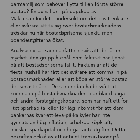
barnfamilj som behöver flytta till en första större
bostad? Evidens har - på uppdrag av
Mäklarsamfundet - undersökt om det blivit enklare
eller svårare att ta sig över bostadsmarknadens
trösklar nu när bostadspriserna sjunkit, men
boendeutgifterna ökat.
Analysen visar sammanfattningsvis att det är en
mycket liten grupp hushåll som faktiskt har tjänat
på att bostadspriserna fallit. Faktum är att de
flesta hushåll har fått det svårare att komma in på
bostadsmarknaden eller att köpa en större bostad
det senaste året. De som redan hade svårt att
komma in på bostadsmarknaden, däribland unga
och andra förstagångsköpare, som har haft ett för
litet sparkapital eller för låg inkomst för att klara
bankernas kvar-att-leva-på-kalkyler har inte
gynnats av hög inflation, urholkad köpkraft,
minskat sparkapital och höga ränteutgifter. Detta
bekräftas också av att antalet transaktioner på