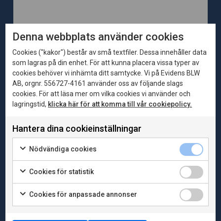
Denna webbplats använder cookies
Cookies ("kakor") består av små textfiler. Dessa innehåller data
som lagras på din enhet. För att kunna placera vissa typer av
cookies behöver vi inhämta ditt samtycke. Vi på Evidens BLW
AB, orgnr. 556727-4161 använder oss av följande slags
2026-06-04
Publikationer
cookies. För att läsa mer om vilka cookies vi använder och
Bortom skuldkvoten – en nyanserad bild av
lagringstid,
klicka här för att komma till vår cookiepolicy.
hushållens skulder, tillgångar och motståndskraft
Skulderna berättar inte hela historien Det finns siffror
Hantera dina cookieinställningar
som fastnar i den offentliga debatten. Vi som följer
di...
Nödvändiga cookies
Cookies för statistik
Cookies för anpassade annonser