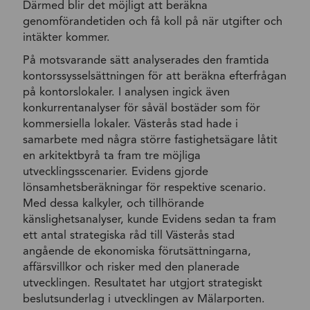
Därmed blir det möjligt att beräkna
genomförandetiden och få koll på när utgifter och
intäkter kommer.
På motsvarande sätt analyserades den framtida
kontorssysselsättningen för att beräkna efterfrågan
på kontorslokaler. I analysen ingick även
konkurrentanalyser för såväl bostäder som för
kommersiella lokaler. Västerås stad hade i
samarbete med några större fastighetsägare låtit
en arkitektbyrå ta fram tre möjliga
utvecklingsscenarier. Evidens gjorde
lönsamhetsberäkningar för respektive scenario.
Med dessa kalkyler, och tillhörande
känslighetsanalyser, kunde Evidens sedan ta fram
ett antal strategiska råd till Västerås stad
angående de ekonomiska förutsättningarna,
affärsvillkor och risker med den planerade
utvecklingen. Resultatet har utgjort strategiskt
beslutsunderlag i utvecklingen av Mälarporten.