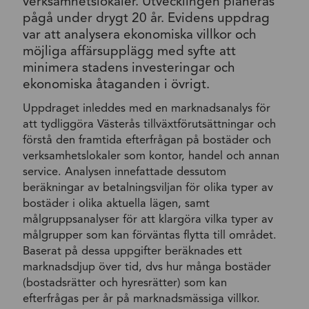
verksamhetslokaler. Utvecklingen planeras
pågå under drygt 20 år. Evidens uppdrag
var att analysera ekonomiska villkor och
möjliga affärsupplägg med syfte att
minimera stadens investeringar och
ekonomiska åtaganden i övrigt.
Uppdraget inleddes med en marknadsanalys för
att tydliggöra Västerås tillväxtförutsättningar och
förstå den framtida efterfrågan på bostäder och
verksamhetslokaler som kontor, handel och annan
service. Analysen innefattade dessutom
beräkningar av betalningsviljan för olika typer av
bostäder i olika aktuella lägen, samt
målgruppsanalyser för att klargöra vilka typer av
målgrupper som kan förväntas flytta till området.
Baserat på dessa uppgifter beräknades ett
marknadsdjup över tid, dvs hur många bostäder
(bostadsrätter och hyresrätter) som kan
efterfrågas per år på marknadsmässiga villkor.